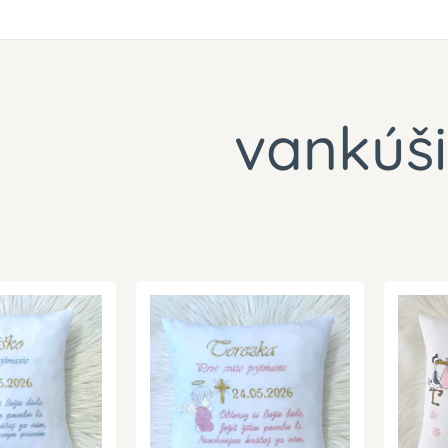
vankúš