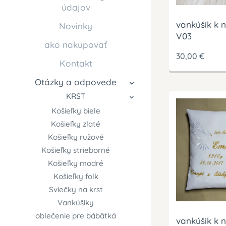
údajov
vankúšik k 
Novinky
V03
ako nakupovať
30,00
€
Kontakt
Otázky a odpovede
KRST
Košieľky biele
Košieľky zlaté
Košieľky ružové
Košieľky strieborné
Košieľky modré
Košieľky folk
Sviečky na krst
Vankúšiky
oblečenie pre bábätká
vankúšik k 