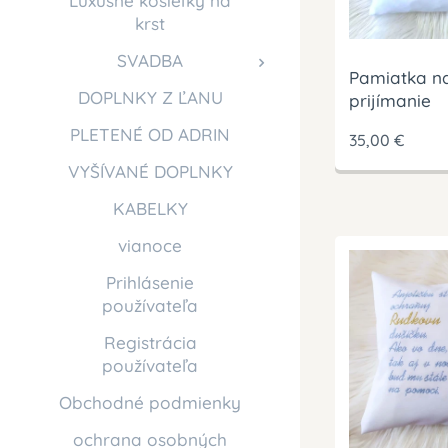
Luxusné košieľky na
krst
SVADBA
Pamiatka na
DOPLNKY Z ĽANU
prijímanie
PLETENÉ OD ADRIN
35,00
€
VYŠÍVANÉ DOPLNKY
KABELKY
vianoce
Prihlásenie
používateľa
Registrácia
používateľa
Obchodné podmienky
ochrana osobných