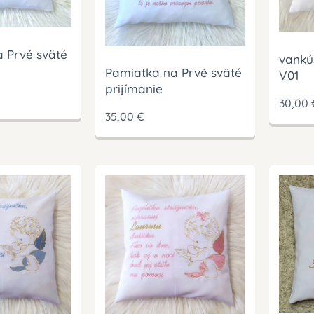
 Prvé sväté
vankú
Pamiatka na Prvé sväté
V01
prijímanie
30,00
35,00
€