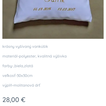
krásny vyšívaný vankúšik
materiál-polyester, kvalitná výšivka
farby-,biela,zlatá
veľkosť-30x30cm
výplň-molitanová drť
28,00
€