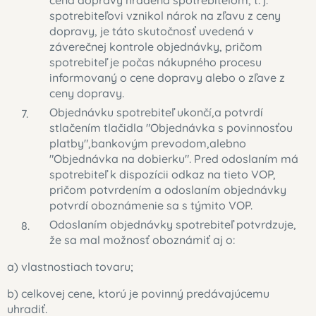
cena dopravy hradená spotrebiteľom, t. j.
spotrebiteľovi vznikol nárok na zľavu z ceny
dopravy, je táto skutočnosť uvedená v
záverečnej kontrole objednávky, pričom
spotrebiteľ je počas nákupného procesu
informovaný o cene dopravy alebo o zľave z
ceny dopravy.
Objednávku spotrebiteľ ukončí,a potvrdí
stlačením tlačidla "Objednávka s povinnosťou
platby",bankovým prevodom,alebno
"Objednávka na dobierku". Pred odoslaním má
spotrebiteľ k dispozícii odkaz na tieto VOP,
pričom potvrdením a odoslaním objednávky
potvrdí oboznámenie sa s týmito VOP.
Odoslaním objednávky spotrebiteľ potvrdzuje,
že sa mal možnosť oboznámiť aj o:
a) vlastnostiach tovaru;
b) celkovej cene, ktorú je povinný predávajúcemu
uhradiť.