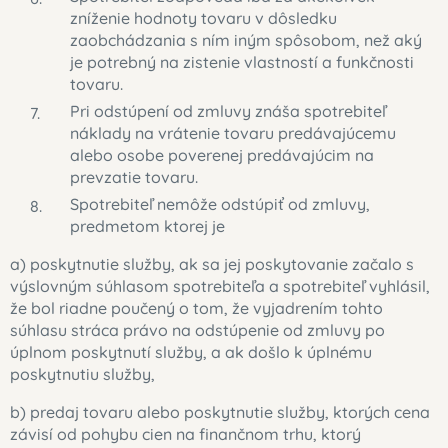
zníženie hodnoty tovaru v dôsledku
zaobchádzania s ním iným spôsobom, než aký
je potrebný na zistenie vlastností a funkčnosti
tovaru.
Pri odstúpení od zmluvy znáša spotrebiteľ
náklady na vrátenie tovaru predávajúcemu
alebo osobe poverenej predávajúcim na
prevzatie tovaru.
Spotrebiteľ nemôže odstúpiť od zmluvy,
predmetom ktorej je
a) poskytnutie služby, ak sa jej poskytovanie začalo s
výslovným súhlasom spotrebiteľa a spotrebiteľ vyhlásil,
že bol riadne poučený o tom, že vyjadrením tohto
súhlasu stráca právo na odstúpenie od zmluvy po
úplnom poskytnutí služby, a ak došlo k úplnému
poskytnutiu služby,
b) predaj tovaru alebo poskytnutie služby, ktorých cena
závisí od pohybu cien na finančnom trhu, ktorý