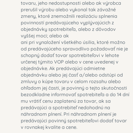
tovaru, jeho nedostupnosti alebo ak výrobca
prerušil výrobu alebo vykonal tak závažné
zmeny, ktoré znemožnili realizáciu splnenia
povinností predávajúceho vyplývajúcich z
objednávky spotrebiteľa, alebo z dôvodov
vyššej moci; alebo ak
ani pri vynaložení všetkého úsilia, ktoré možno
od predávajúceho spravodlivo požadovať nie je
schopný dodať tovar spotrebiteľovi v lehote
určenej týmito VOP alebo v cene uvedenej v
objednávke. Ak predávajúci odmietne
objednávku alebo jej časť a/alebo odstúpi od
zmluvy o kúpe tovaru v celom rozsahu alebo
ohľadom jej časti, je povinný o tejto skutočnosti
bezodkladne informovať spotrebiteľa a do 14 dní
mu vrátiť cenu zaplatenú za tovar, ak sa
predávajúci a spotrebiteľ nedohodnú na
náhradnom plnení. Pri náhradnom plnení je
predávajúci povinný spotrebiteľovi dodať tovar
v rovnakej kvalite a cene.