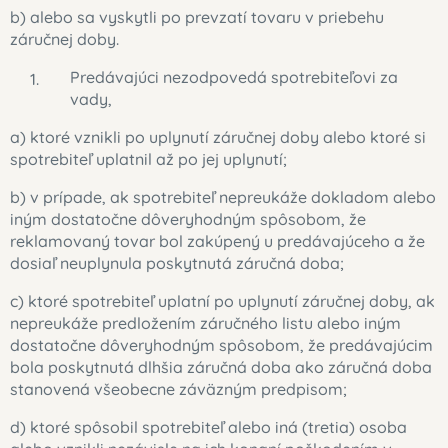
b) alebo sa vyskytli po prevzatí tovaru v priebehu
záručnej doby.
Predávajúci nezodpovedá spotrebiteľovi za
vady,
a) ktoré vznikli po uplynutí záručnej doby alebo ktoré si
spotrebiteľ uplatnil až po jej uplynutí;
b) v prípade, ak spotrebiteľ nepreukáže dokladom alebo
iným dostatočne dôveryhodným spôsobom, že
reklamovaný tovar bol zakúpený u predávajúceho a že
dosiaľ neuplynula poskytnutá záručná doba;
c) ktoré spotrebiteľ uplatní po uplynutí záručnej doby, ak
nepreukáže predložením záručného listu alebo iným
dostatočne dôveryhodným spôsobom, že predávajúcim
bola poskytnutá dlhšia záručná doba ako záručná doba
stanovená všeobecne záväzným predpisom;
d) ktoré spôsobil spotrebiteľ alebo iná (tretia) osoba