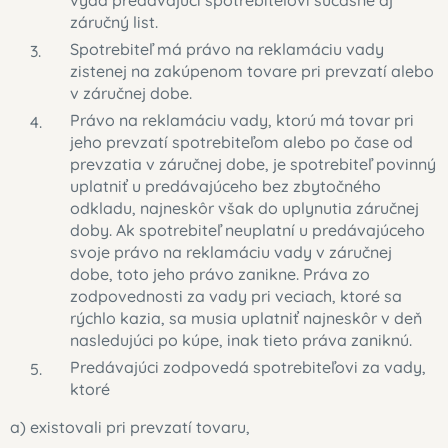
vydá predávajúci spotrebiteľovi súčasne aj
záručný list.
Spotrebiteľ má právo na reklamáciu vady
zistenej na zakúpenom tovare pri prevzatí alebo
v záručnej dobe.
Právo na reklamáciu vady, ktorú má tovar pri
jeho prevzatí spotrebiteľom alebo po čase od
prevzatia v záručnej dobe, je spotrebiteľ povinný
uplatniť u predávajúceho bez zbytočného
odkladu, najneskôr však do uplynutia záručnej
doby. Ak spotrebiteľ neuplatní u predávajúceho
svoje právo na reklamáciu vady v záručnej
dobe, toto jeho právo zanikne. Práva zo
zodpovednosti za vady pri veciach, ktoré sa
rýchlo kazia, sa musia uplatniť najneskôr v deň
nasledujúci po kúpe, inak tieto práva zaniknú.
Predávajúci zodpovedá spotrebiteľovi za vady,
ktoré
a) existovali pri prevzatí tovaru,