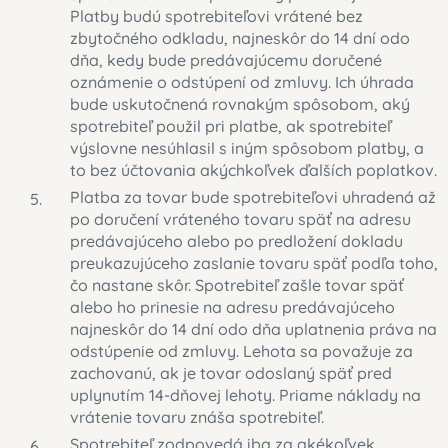
Platby budú spotrebiteľovi vrátené bez
zbytočného odkladu, najneskôr do 14 dní odo
dňa, kedy bude predávajúcemu doručené
oznámenie o odstúpení od zmluvy. Ich úhrada
bude uskutočnená rovnakým spôsobom, aký
spotrebiteľ použil pri platbe, ak spotrebiteľ
výslovne nesúhlasil s iným spôsobom platby, a
to bez účtovania akýchkoľvek ďalších poplatkov.
Platba za tovar bude spotrebiteľovi uhradená až
po doručení vráteného tovaru späť na adresu
predávajúceho alebo po predložení dokladu
preukazujúceho zaslanie tovaru späť podľa toho,
čo nastane skôr. Spotrebiteľ zašle tovar späť
alebo ho prinesie na adresu predávajúceho
najneskôr do 14 dní odo dňa uplatnenia práva na
odstúpenie od zmluvy. Lehota sa považuje za
zachovanú, ak je tovar odoslaný späť pred
uplynutím 14-dňovej lehoty. Priame náklady na
vrátenie tovaru znáša spotrebiteľ.
Spotrebiteľ zodpovedá iba za akékoľvek