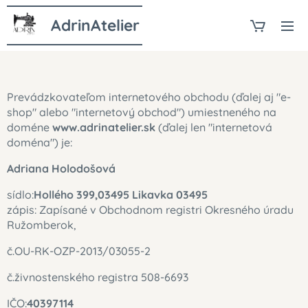
AdrinAtelier
Prevádzkovateľom internetového obchodu (ďalej aj "e-
shop" alebo "internetový obchod") umiestneného na
doméne
www.adrinatelier.sk
(ďalej len "internetová
doména") je:
Adriana Holodošová
sídlo:
Hollého 399,03495 Likavka 03495
zápis: Zapísané v Obchodnom registri Okresného úradu
Ružomberok,
č.OU-RK-OZP-2013/03055-2
č.živnostenského registra 508-6693
IČO:
40397114