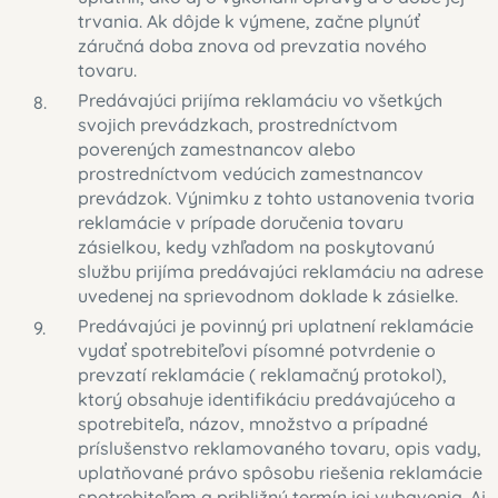
trvania. Ak dôjde k výmene, začne plynúť
záručná doba znova od prevzatia nového
tovaru.
Predávajúci prijíma reklamáciu vo všetkých
svojich prevádzkach, prostredníctvom
poverených zamestnancov alebo
prostredníctvom vedúcich zamestnancov
prevádzok. Výnimku z tohto ustanovenia tvoria
reklamácie v prípade doručenia tovaru
zásielkou, kedy vzhľadom na poskytovanú
službu prijíma predávajúci reklamáciu na adrese
uvedenej na sprievodnom doklade k zásielke.
Predávajúci je povinný pri uplatnení reklamácie
vydať spotrebiteľovi písomné potvrdenie o
prevzatí reklamácie ( reklamačný protokol),
ktorý obsahuje identifikáciu predávajúceho a
spotrebiteľa, názov, množstvo a prípadné
príslušenstvo reklamovaného tovaru, opis vady,
uplatňované právo spôsobu riešenia reklamácie
spotrebiteľom a približný termín jej vybavenia. Aj