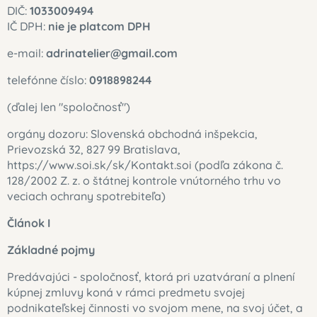
DIČ:
1033009494
IČ DPH:
nie je platcom DPH
e-mail:
adrinatelier@gmail.com
telefónne číslo:
0918898244
(ďalej len "spoločnosť")
orgány dozoru: Slovenská obchodná inšpekcia,
Prievozská 32, 827 99 Bratislava,
https://www.soi.sk/sk/Kontakt.soi (podľa zákona č.
128/2002 Z. z. o štátnej kontrole vnútorného trhu vo
veciach ochrany spotrebiteľa)
Článok I
Základné pojmy
Predávajúci - spoločnosť, ktorá pri uzatváraní a plnení
kúpnej zmluvy koná v rámci predmetu svojej
podnikateľskej činnosti vo svojom mene, na svoj účet, a