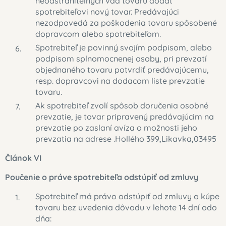
neodstrániteľných vád tovaru dodať
spotrebiteľovi nový tovar. Predávajúci
nezodpovedá za poškodenia tovaru spôsobené
dopravcom alebo spotrebiteľom.
Spotrebiteľ je povinný svojím podpisom, alebo
podpisom splnomocnenej osoby, pri prevzatí
objednaného tovaru potvrdiť predávajúcemu,
resp. dopravcovi na dodacom liste prevzatie
tovaru.
Ak spotrebiteľ zvolí spôsob doručenia osobné
prevzatie, je tovar pripravený predávajúcim na
prevzatie po zaslaní avíza o možnosti jeho
prevzatia na adrese .Hollého 399,Likavka,03495
Článok VI
Poučenie o práve spotrebiteľa odstúpiť od zmluvy
Spotrebiteľ má právo odstúpiť od zmluvy o kúpe
tovaru bez uvedenia dôvodu v lehote 14 dní odo
dňa: