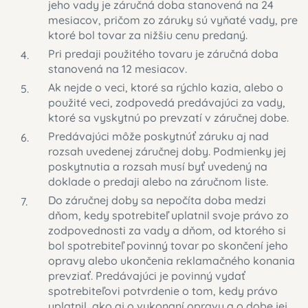
jeho vady je záručná doba stanovená na 24
mesiacov, pričom zo záruky sú vyňaté vady, pre
ktoré bol tovar za nižšiu cenu predaný.
Pri predaji použitého tovaru je záručná doba
stanovená na 12 mesiacov.
Ak nejde o veci, ktoré sa rýchlo kazia, alebo o
použité veci, zodpovedá predávajúci za vady,
ktoré sa vyskytnú po prevzatí v záručnej dobe.
Predávajúci môže poskytnúť záruku aj nad
rozsah uvedenej záručnej doby. Podmienky jej
poskytnutia a rozsah musí byť uvedený na
doklade o predaji alebo na záručnom liste.
Do záručnej doby sa nepočíta doba medzi
dňom, kedy spotrebiteľ uplatnil svoje právo zo
zodpovednosti za vady a dňom, od ktorého si
bol spotrebiteľ povinný tovar po skončení jeho
opravy alebo ukončenia reklamačného konania
prevziať. Predávajúci je povinný vydať
spotrebiteľovi potvrdenie o tom, kedy právo
uplatnil, ako aj o vykonaní opravy a o dobe jej