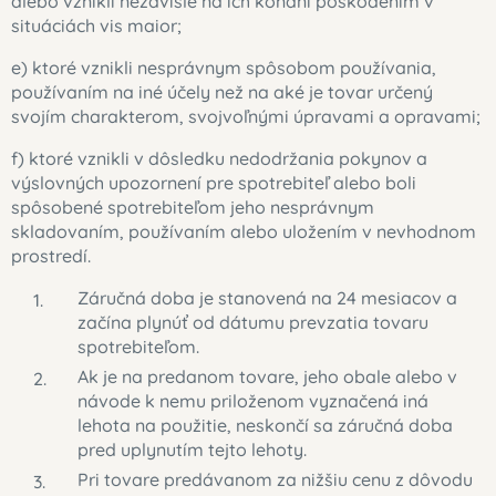
alebo vznikli nezávisle na ich konaní poškodením v
situáciách vis maior;
e) ktoré vznikli nesprávnym spôsobom používania,
používaním na iné účely než na aké je tovar určený
svojím charakterom, svojvoľnými úpravami a opravami;
f) ktoré vznikli v dôsledku nedodržania pokynov a
výslovných upozornení pre spotrebiteľ alebo boli
spôsobené spotrebiteľom jeho nesprávnym
skladovaním, používaním alebo uložením v nevhodnom
prostredí.
Záručná doba je stanovená na 24 mesiacov a
začína plynúť od dátumu prevzatia tovaru
spotrebiteľom.
Ak je na predanom tovare, jeho obale alebo v
návode k nemu priloženom vyznačená iná
lehota na použitie, neskončí sa záručná doba
pred uplynutím tejto lehoty.
Pri tovare predávanom za nižšiu cenu z dôvodu