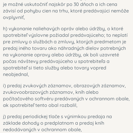
je možné uskutočniť najskôr po 30 dňoch a ich cena
závisí od pohybu cien na trhu, ktoré predávajúci nemôže
ovplyvniť,
h) vykonanie naliehavých opráv alebo údržby, o ktoré
spotrebiteľ výslovne požiadal predávajúceho; to neplatí
pre zmluvy o službách a zmluvy, ktorých predmetom je
predaj iného tovaru ako náhradných dielov potrebných
na vykonanie opravy alebo údržby, ak boli uzavreté
počas návštevy predávajúceho u spotrebiteľa a
spotrebiteľ si tieto služby alebo tovary vopred
neobjednal,
i) predaj zvukových záznamov, obrazových záznamov,
zvukovoobrazových záznamov, kníh alebo
počítačového softvéru predávaných v ochrannom obale,
ak spotrebiteľ tento obal rozbalil,
j) predaj periodickej tlače s výnimkou predaja na
základe dohody o predplatnom a predaj kníh
nedodávaných v ochrannom obale,