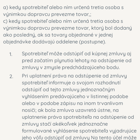
a) kedy spotrebiteľ alebo ním určená tretia osoba s
výnimkou dopravcu prevezme tovar,;
c) kedy spotrebiteľ alebo ním určená tretia osoba s
výnimkou dopravcu prevezme tovar, ktorý bol dodaný
ako posledný, ak sa tovary objednané v jednej
objednávke dodávajú oddelene (postupne).
Spotrebiteľ môže odstúpiť od kúpnej zmluvy aj
pred začatím plynutia lehoty na odstúpenie od
zmluvy v zmysle predchádzajúceho bodu.
Pri uplatnení práva na odstúpenie od zmluvy
spotrebiteľ informuje o svojom rozhodnutí
odstúpiť od tejto zmluvy jednoznačným
vyhlásením predávajúceho v listinnej podobe
alebo v podobe zápisu na inom trvanlivom
nosiči; ak bola zmluva uzavretá ústne, na
uplatnenie práva spotrebiteľa na odstúpenie od
zmluvy stačí akékoľvek jednoznačne
formulované vyhlásenie spotrebiteľa vyjadrujúce
jeho vôľu odstúpiť od zmluvy Na tento účel môže