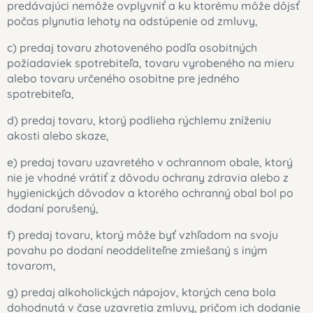
predávajúci nemôže ovplyvniť a ku ktorému môže dôjsť
počas plynutia lehoty na odstúpenie od zmluvy,
c) predaj tovaru zhotoveného podľa osobitných
požiadaviek spotrebiteľa, tovaru vyrobeného na mieru
alebo tovaru určeného osobitne pre jedného
spotrebiteľa,
d) predaj tovaru, ktorý podlieha rýchlemu zníženiu
akosti alebo skaze,
e) predaj tovaru uzavretého v ochrannom obale, ktorý
nie je vhodné vrátiť z dôvodu ochrany zdravia alebo z
hygienických dôvodov a ktorého ochranný obal bol po
dodaní porušený,
f) predaj tovaru, ktorý môže byť vzhľadom na svoju
povahu po dodaní neoddeliteľne zmiešaný s iným
tovarom,
g) predaj alkoholických nápojov, ktorých cena bola
dohodnutá v čase uzavretia zmluvy, pričom ich dodanie