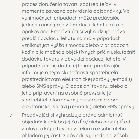
proces doručenia tovaru spotrebiteľovi v
momente záväzné potvrdenia objednávky. Vo
výnimočných prípadoch môže predávajúci
jednostranne predĺžiť dodaciu lehotu, a to aj
opakovane. Predávajúci si vyhradzuje právo
predĺžiť dodaciu lehotu najmä v prípadoch
vzniknutých vyššou mocou alebo v prípadoch,
keď nie je možné z objektívnych príčin uskutočniť
dodávku tovaru v obvyklej dodacej lehote. V
prípade zmeny dodacej lehoty predávajúci
informuje o tejto skutočnosti spotrebiteľa
prostredníctvom elektronickej správy (e-mailu)
alebo SMS správy. O odoslaní tovaru, alebo o
jeho pripravení na osobné prevzatie je
spotrebiteľ informovaný prostredníctvom
elektronickej správy (e-mailu) alebo SMS správy.
Predávajúci si vyhradzuje právo odmietnuť
objednávku alebo jej časť a/alebo odstúpiť od
zmluvy o kúpe tovaru v celom rozsahu alebo
ohľadom jej časti z dôvodu vypredania zásob