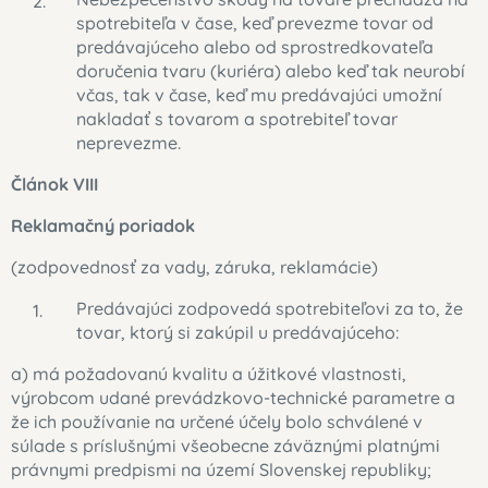
spotrebiteľa v čase, keď prevezme tovar od
predávajúceho alebo od sprostredkovateľa
doručenia tvaru (kuriéra) alebo keď tak neurobí
včas, tak v čase, keď mu predávajúci umožní
nakladať s tovarom a spotrebiteľ tovar
neprevezme.
Článok VIII
Reklamačný poriadok
(zodpovednosť za vady, záruka, reklamácie)
Predávajúci zodpovedá spotrebiteľovi za to, že
tovar, ktorý si zakúpil u predávajúceho:
a) má požadovanú kvalitu a úžitkové vlastnosti,
výrobcom udané prevádzkovo-technické parametre a
že ich používanie na určené účely bolo schválené v
súlade s príslušnými všeobecne záväznými platnými
právnymi predpismi na území Slovenskej republiky;