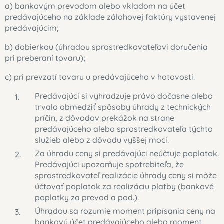
a) bankovým prevodom alebo vkladom na účet
predávajúceho na základe zálohovej faktúry vystavenej
predávajúcim;
b) dobierkou (úhradou sprostredkovateľovi doručenia
pri preberaní tovaru);
c) pri prevzatí tovaru u predávajúceho v hotovosti.
Predávajúci si vyhradzuje právo dočasne alebo
trvalo obmedziť spôsoby úhrady z technických
príčin, z dôvodov prekážok na strane
predávajúceho alebo sprostredkovateľa týchto
služieb alebo z dôvodu vyššej moci.
Za úhradu ceny si predávajúci neúčtuje poplatok.
Predávajúci upozorňuje spotrebiteľa, že
sprostredkovateľ realizácie úhrady ceny si môže
účtovať poplatok za realizáciu platby (bankové
poplatky za prevod a pod.).
Úhradou sa rozumie moment pripísania ceny na
bankový účet predávajúceho alebo moment