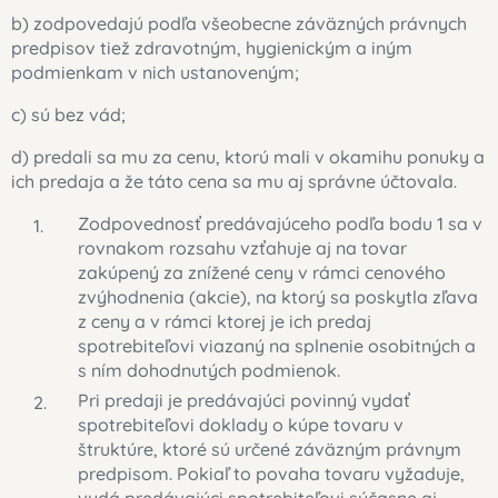
b) zodpovedajú podľa všeobecne záväzných právnych
predpisov tiež zdravotným, hygienickým a iným
podmienkam v nich ustanoveným;
c) sú bez vád;
d) predali sa mu za cenu, ktorú mali v okamihu ponuky a
ich predaja a že táto cena sa mu aj správne účtovala.
Zodpovednosť predávajúceho podľa bodu 1 sa v
rovnakom rozsahu vzťahuje aj na tovar
zakúpený za znížené ceny v rámci cenového
zvýhodnenia (akcie), na ktorý sa poskytla zľava
z ceny a v rámci ktorej je ich predaj
spotrebiteľovi viazaný na splnenie osobitných a
s ním dohodnutých podmienok.
Pri predaji je predávajúci povinný vydať
spotrebiteľovi doklady o kúpe tovaru v
štruktúre, ktoré sú určené záväzným právnym
predpisom. Pokiaľ to povaha tovaru vyžaduje,