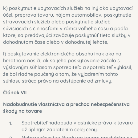
k) poskytnutie ubytovacích služieb na iný ako ubytovací
účel, preprava tovaru, nájom automobilov, poskytnutie
stravovacích služieb alebo poskytnutie služieb
súvisiacich s činnosťami v rámci voľného času a podľa
ktorej sa predávajúci zaväzuje poskytnúť tieto služby v
dohodnutom čase alebo v dohodnutej lehote,
l) poskytovanie elektronického obsahu inak ako na
hmotnom nosiči, ak sa jeho poskytovanie začalo s
výslovným súhlasom spotrebiteľa a spotrebiteľ vyhlásil,
že bol riadne poučený o tom, že vyjadrením tohto
súhlasu stráca právo na odstúpenie od zmluvy.
Článok VII
Nadobudnutie vlastníctva a prechod nebezpečenstva
škody na tovare
Spotrebiteľ nadobúda vlastnícke právo k tovaru
až úplným zaplatením celej ceny.
Nebezpečenstvo škody na tovare prechádza na