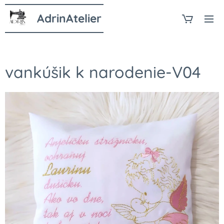
AdrinAtelier
vankúšik k narodenie-V04