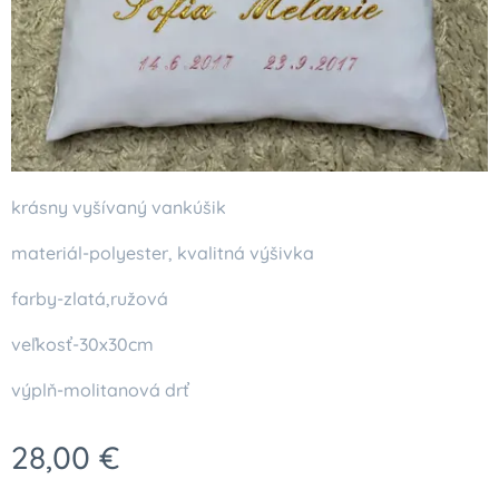
krásny vyšívaný vankúšik
materiál-polyester, kvalitná výšivka
farby-zlatá,ružová
veľkosť-30x30cm
výplň-molitanová drť
28,00
€