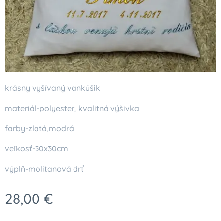
krásny vyšívaný vankúšik
materiál-polyester, kvalitná výšivka
farby-zlatá,modrá
veľkosť-30x30cm
výplň-molitanová drť
28,00
€