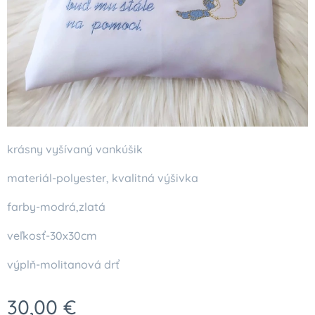
krásny vyšívaný vankúšik
materiál-polyester, kvalitná výšivka
farby-modrá,zlatá
veľkosť-30x30cm
výplň-molitanová drť
30,00
€