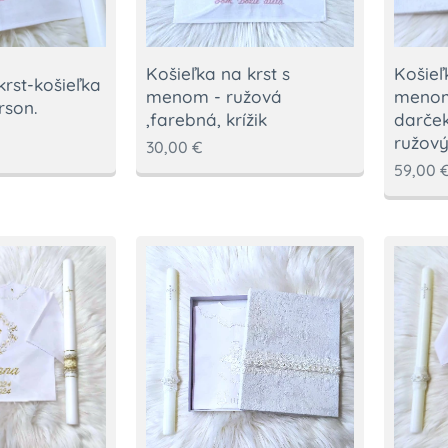
Košieľ
Košieľka na krst s
rst-košieľka
menom
menom - ružová
rson.
darček
,farebná, krížik
ružový
30,00
€
59,00