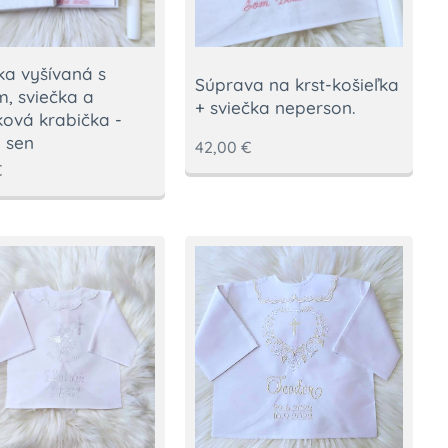
ka vyšívaná s
Súprava na krst-košieľka
, sviečka a
+ sviečka neperson.
ová krabička -
 sen
42,00
€
€