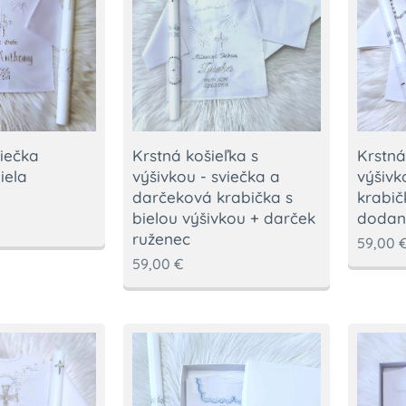
Krstná košieľka s
Krstná
viečka
výšivkou - sviečka a
výšivk
iela
darčeková krabička s
krabič
bielou výšivkou + darček
dodan
ruženec
59,00
59,00
€