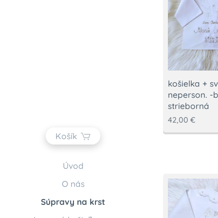
košielka + s
neperson. -b
strieborná
42,00
€
Košík
Úvod
O nás
Súpravy na krst