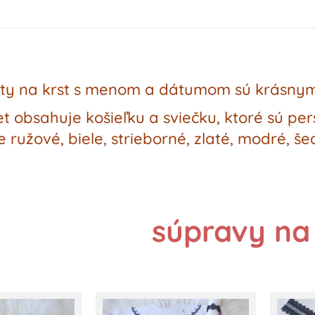
ty na krst s menom a dátumom sú krásny
t obsahuje košieľku a sviečku, ktoré sú pe
e ružové, biele, strieborné, zlaté, modré, š
súpravy na 