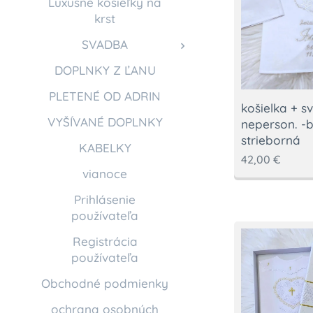
Luxusné košieľky na
krst
SVADBA
DOPLNKY Z ĽANU
PLETENÉ OD ADRIN
košielka + s
VYŠÍVANÉ DOPLNKY
neperson. -b
strieborná
KABELKY
42,00
€
vianoce
Prihlásenie
používateľa
Registrácia
používateľa
Obchodné podmienky
ochrana osobných