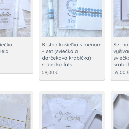
Krstná košieľka s menom
Set na
viečka
– set (sviečka a
vyšív
iela
darčeková krabička) -
sviečk
srdiečko folk
krabič
59,00
€
59,00