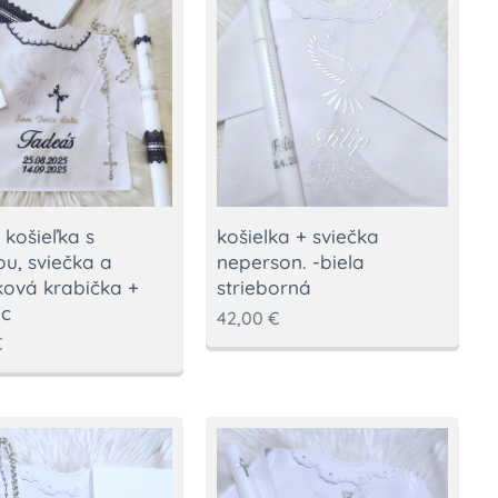
 košieľka s
košielka + sviečka
ou, sviečka a
neperson. -biela
ová krabička +
strieborná
ec
42,00
€
€