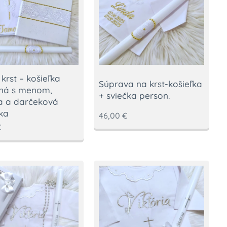
 krst – košieľka
Súprava na krst-košieľka
aná s menom,
+ sviečka person.
a a darčeková
ka
46,00
€
€