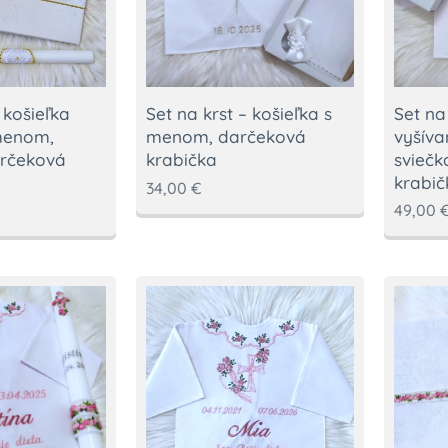
 košieľka
Set na
Set na krst – košieľka s
menom,
vyšív
menom, darčeková
arčeková
sviečk
krabička
krabič
34,00
€
49,00