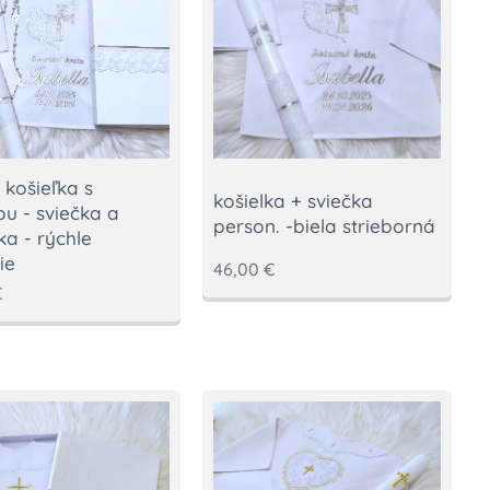
 košieľka s
košielka + sviečka
ou - sviečka a
person. -biela strieborná
ka - rýchle
ie
46,00
€
€