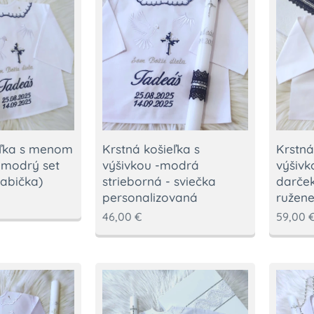
Krstná košieľka s
Krstná
eľka s menom
výšivkou -modrá
výšivk
 modrý set
strieborná - sviečka
darček
rabička)
personalizovaná
ružen
46,00
€
59,00