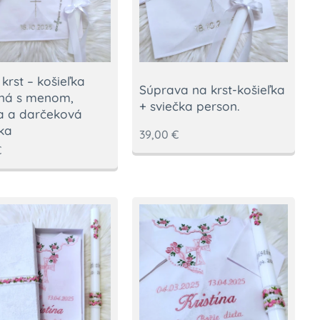
 krst – košieľka
Súprava na krst-košieľka
aná s menom,
+ sviečka person.
a a darčeková
ka
39,00
€
€