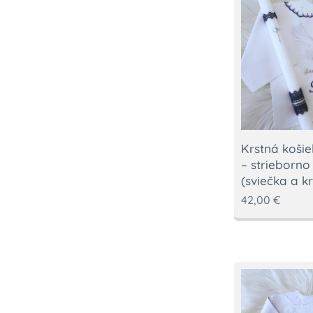
Krstná koši
– strieborno
(sviečka a k
42,00
€