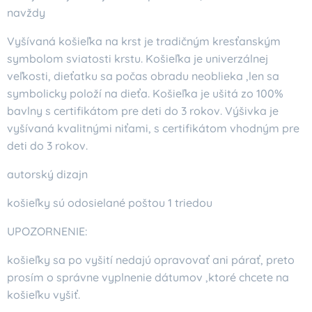
navždy
Vyšívaná košieľka na krst je tradičným kresťanským
symbolom sviatosti krstu. Košieľka je univerzálnej
veľkosti, dieťatku sa počas obradu neoblieka ,len sa
symbolicky položí na dieťa. Košieľka je ušitá zo 100%
bavlny s certifikátom pre deti do 3 rokov. Výšivka je
vyšívaná kvalitnými niťami, s certifikátom vhodným pre
deti do 3 rokov.
autorský dizajn
košieľky sú odosielané poštou 1 triedou
UPOZORNENIE:
košieľky sa po vyšití nedajú opravovať ani párať, preto
prosím o správne vyplnenie dátumov ,ktoré chcete na
košieľku vyšiť.