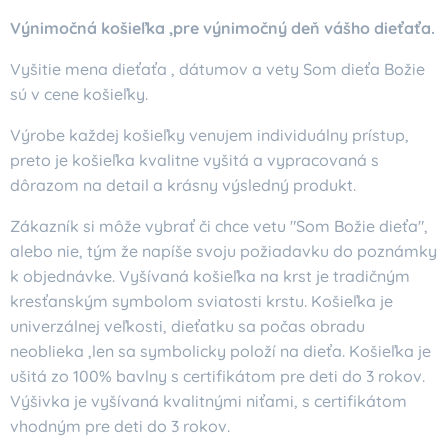
Výnimočná košieľka ,pre výnimočný deň vášho dieťaťa.
Vyšitie mena dieťaťa , dátumov a vety Som dieťa Božie
sú v cene košieľky.
Výrobe každej košieľky venujem individuálny prístup,
preto je košieľka kvalitne vyšitá a vypracovaná s
dôrazom na detail a krásny výsledný produkt.
Zákazník si môže vybrať či chce vetu "Som Božie dieťa",
alebo nie, tým že napíše svoju požiadavku do poznámky
k objednávke. Vyšívaná košieľka na krst je tradičným
kresťanským symbolom sviatosti krstu. Košieľka je
univerzálnej veľkosti, dieťatku sa počas obradu
neoblieka ,len sa symbolicky položí na dieťa. Košieľka je
ušitá zo 100% bavlny s certifikátom pre deti do 3 rokov.
Výšivka je vyšívaná kvalitnými niťami, s certifikátom
vhodným pre deti do 3 rokov.