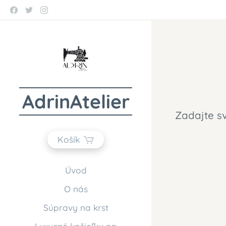
AdrinAtelier
Zadajte s
Košík
Úvod
O nás
Súpravy na krst