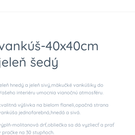
vankúš-40x40cm
jeleň šedý
jeleň hnedý a jeleň sivý,mäkučké vankúšiky do
Vašeho interiéru umocnia vianočnú atmosféru.
kvalitná výšivka na bielom flaneli,opačná strana
vankúša jednofarebná,hnedá a sivá.
výplň-molitanová drť,obliečka sa dá vyzliecť a prať
v pračke na 30 stupňoch.