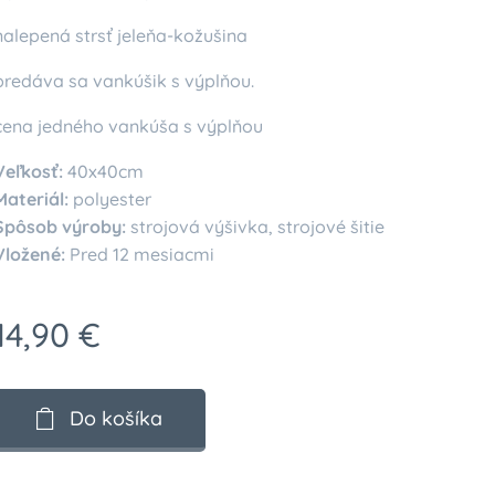
nalepená strsť jeleňa-kožušina
predáva sa vankúšik s výplňou.
cena jedného vankúša s výplňou
Veľkosť:
40x40cm
Materiál:
polyester
Spôsob výroby:
strojová výšivka, strojové šitie
Vložené:
Pred 12 mesiacmi
14,90
€
Do košíka