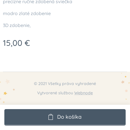
precízne ručne zdobená sviečka
modro zlaté zdobenie
3D zdobenie,
15,00
€
© 2021 Všetky práva vyhradené
Vytvorené službou
Webnode
Do košíka