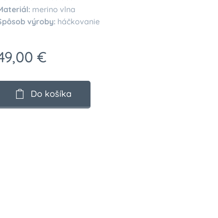
Materiál:
merino vlna
Spôsob výroby:
háčkovanie
49,00
€
Do košíka