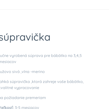
súpravička
ručne vyrobená súprava pre bábätko na 3,4,5
mesiacov
ružovo sivá ,vlna -merino
ľahká súpravička ,ktorá zahreje vaše bábätko,
kvalitné vypracovanie
na požiadanie premeriam
Veľkosť:
3-5 mesiacov