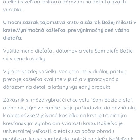
ateliéri s veľkou láskou a dôrazom na detail a kvalitu
výrobku.
Umocní zázrak tajomstva krstu a zázrak Božej milosti v
krste.Výnimočná košieľka ,pre výnimočný deň vášho
dieťaťa.
Vyšitie mena dieťaťa , dátumov a vety Som dieťa Božie
sú v cene košieľky.
Výrobe každej košieľky venujem individuálny prístup,
preto je košieľka kvalitne vyšitá a vypracovaná s
dôrazom na detail a krásny výsledný produkt.
Zákazník si môže vybrať či chce vetu "Som Božie dieťa",
alebo nie, tým že napíše svoju požiadavku do poznámky
k objednávke.Vyšívaná košieľka na krst je tradičným
kresťanským symbolom sviatosti krstu. Košieľka je
univerzálnej veľkosti, dieťatku sa počas obradu
neoblieka ,len sa symbolicky položí na dieťa. Košieľka je