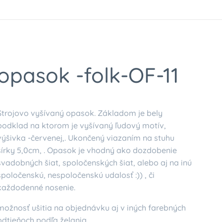
opasok -folk-OF-11
Strojovo vyšívaný opasok. Základom je bely
podklad na ktorom je vyšívaný ľudový motív,
výšivka -červenej,. Ukončený viazaním na stuhu
šírky 5,0cm, . Opasok je vhodný ako dozdobenie
svadobných šiat, spoločenských šiat, alebo aj na inú
spoločenskú, nespoločenskú udalosť :)) , či
každodenné nosenie.
možnosť ušitia na objednávku aj v iných farebných
odtieňoch podľa želania.