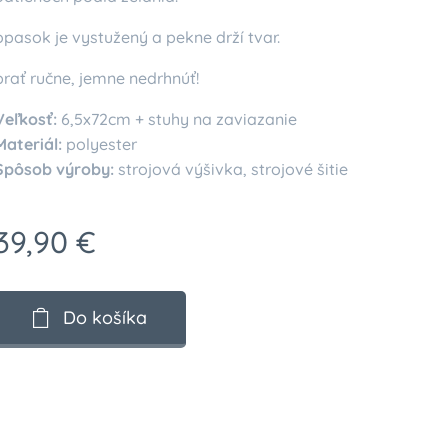
opasok je vystužený a pekne drží tvar.
prať ručne, jemne nedrhnúť!
Veľkosť:
6,5x72cm + stuhy na zaviazanie
Materiál:
polyester
Spôsob výroby:
strojová výšivka, strojové šitie
39,90
€
Do košíka