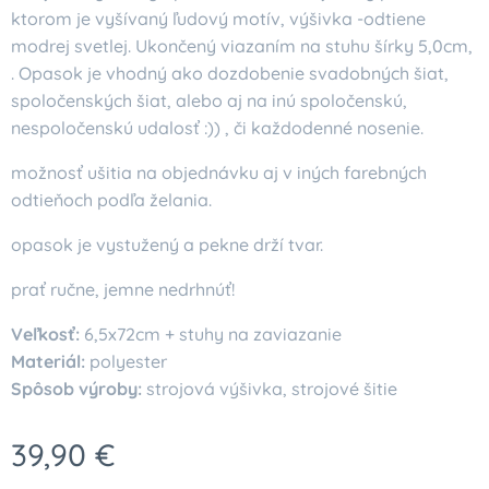
ktorom je vyšívaný ľudový motív, výšivka -odtiene
modrej svetlej. Ukončený viazaním na stuhu šírky 5,0cm,
. Opasok je vhodný ako dozdobenie svadobných šiat,
spoločenských šiat, alebo aj na inú spoločenskú,
nespoločenskú udalosť :)) , či každodenné nosenie.
možnosť ušitia na objednávku aj v iných farebných
odtieňoch podľa želania.
opasok je vystužený a pekne drží tvar.
prať ručne, jemne nedrhnúť!
Veľkosť:
6,5x72cm + stuhy na zaviazanie
Materiál:
polyester
Spôsob výroby:
strojová výšivka, strojové šitie
39,90
€