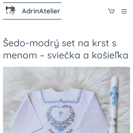
AdrinAtelier
Šedo-modrý set na krst s
menom – sviečka a košieľka