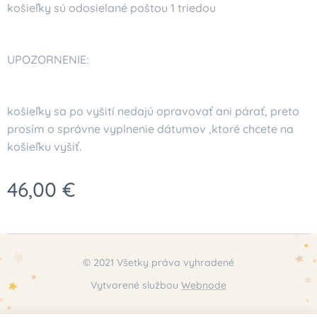
košieľky sú odosielané poštou 1 triedou
UPOZORNENIE:
košieľky sa po vyšití nedajú opravovať ani párať, preto
prosím o správne vyplnenie dátumov ,ktoré chcete na
košieľku vyšiť.
46,00
€
© 2021 Všetky práva vyhradené
Vytvorené službou
Webnode