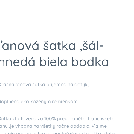
ľanová šatka ,šál-
hnedá biela bodka
Krásna ľanová šatka príjemná na dotyk,
doplnená eko koženým remienkom.
Šatka zhotovená zo 100% predpraného francúskeho
ľanu ,je vhodná na všetky ročné obdobia. V zime
zahreje pre svoje termoregulačné vlastnosti a v lete