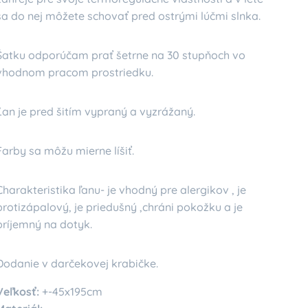
sa do nej môžete schovať pred ostrými lúčmi slnka.
Šatku odporúčam prať šetrne na 30 stupňoch vo
vhodnom pracom prostriedku.
Ľan je pred šitím vypraný a vyzrážaný.
Farby sa môžu mierne líšiť.
Charakteristika ľanu- je vhodný pre alergikov , je
protizápalový, je priedušný ,chráni pokožku a je
príjemný na dotyk.
Dodanie v darčekovej krabičke.
Veľkosť:
+-45x195cm