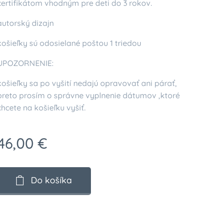
certifikátom vhodným pre deti do 3 rokov.
autorský dizajn
košieľky sú odosielané poštou 1 triedou
UPOZORNENIE:
košieľky sa po vyšití nedajú opravovať ani párať,
preto prosím o správne vyplnenie dátumov ,ktoré
chcete na košieľku vyšiť.
46,00
€
Do košíka