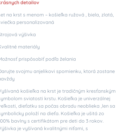
krásnych detailov
set na krst s menom – košieľka ružová , biela, zlatá,
sviečka personalizovaná
Strojová výšivka
Kvalitné materiály
Možnosť prispôsobiť podľa želania
Darujte svojmu anjelikovi spomienku, ktorá zostane
navždy
Vyšívaná košieľka na krst je tradičným kresťanským
symbolom sviatosti krstu. Košieľka je univerzálnej
veľkosti, dieťatku sa počas obradu neoblieka ,len sa
symbolicky položí na dieťa. Košieľka je ušitá zo
100% bavlny s certifikátom pre deti do 3 rokov.
Výšivka je vyšívaná kvalitnými niťami, s