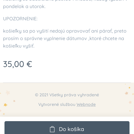
pondelok a utorok.
UPOZORNENIE:
košieľky sa po vyšití nedajú opravovať ani párať, preto
prosím o správne vyplnenie dátumov ,ktoré chcete na
košieľku vyšiť.
35,00
€
© 2021 Všetky práva vyhradené
Vytvorené službou
Webnode
Do košíka