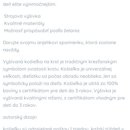
deň ešte výnimočnejším.
Strojová výšivka
Kvalitné materiály
Možnosť prispôsobiť podľa želania
Darujte svojmu anjelikovi spomienku, ktorá zostane
navždy.
Vyšívaná košieľka na krst je tradičným kresťanským
symbolom sviatosti krstu. Košieľka je univerzálnej
veľkosti, dieťatku sa počas obradu neoblieka ,len sa
symbolicky položí na dieťa. Košieľka je ušitá zo 100%
bavlny s certifikátom pre deti do 3 rokov. Výšivka je
vyšívaná kvalitnými niťami, s certifikátom vhodným pre
deti do 3 rokov.
autorský dizajn
košieľky sú odosielané poštou 1 triedou, každý týždeň v