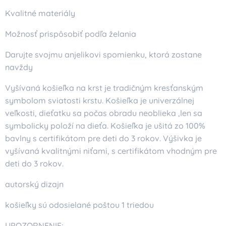
Kvalitné materiály
Možnosť prispôsobiť podľa želania
Darujte svojmu anjelikovi spomienku, ktorá zostane
navždy
Vyšívaná košieľka na krst je tradičným kresťanským
symbolom sviatosti krstu. Košieľka je univerzálnej
veľkosti, dieťatku sa počas obradu neoblieka ,len sa
symbolicky položí na dieťa. Košieľka je ušitá zo 100%
bavlny s certifikátom pre deti do 3 rokov. Výšivka je
vyšívaná kvalitnými niťami, s certifikátom vhodným pre
deti do 3 rokov.
autorský dizajn
košieľky sú odosielané poštou 1 triedou
UPOZORNENIE: