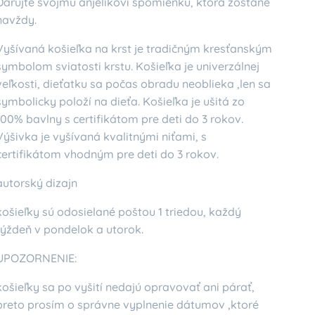
Darujte svojmu anjelikovi spomienku, ktorá zostane
navždy.
Vyšívaná košieľka na krst je tradičným kresťanským
symbolom sviatosti krstu. Košieľka je univerzálnej
veľkosti, dieťatku sa počas obradu neoblieka ,len sa
symbolicky položí na dieťa. Košieľka je ušitá zo
100% bavlny s certifikátom pre deti do 3 rokov.
Výšivka je vyšívaná kvalitnými niťami, s
certifikátom vhodným pre deti do 3 rokov.
autorský dizajn
košieľky sú odosielané poštou 1 triedou, každý
týždeň v pondelok a utorok.
UPOZORNENIE:
košieľky sa po vyšití nedajú opravovať ani párať,
preto prosím o správne vyplnenie dátumov ,ktoré