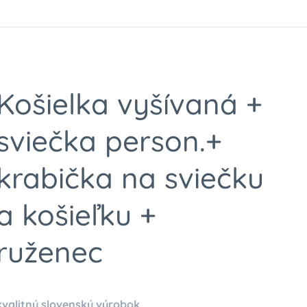
Košielka vyšívaná +
sviečka person.+
krabička na sviečku
a košieľku +
ruženec
kvalitný slovenský výrobok