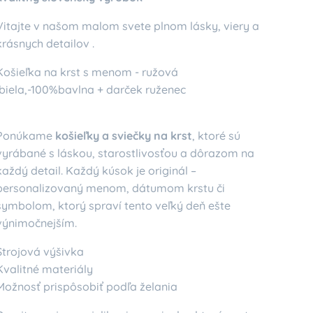
Vitajte v našom malom svete plnom lásky, viery a
krásnych detailov .
Košieľka na krst s menom - ružová
,biela,-100%bavlna + darček ruženec
Ponúkame
košieľky a sviečky na krst
, ktoré sú
vyrábané s láskou, starostlivosťou a dôrazom na
každý detail. Každý kúsok je originál –
personalizovaný menom, dátumom krstu či
symbolom, ktorý spraví tento veľký deň ešte
výnimočnejším.
Strojová výšivka
Kvalitné materiály
Možnosť prispôsobiť podľa želania