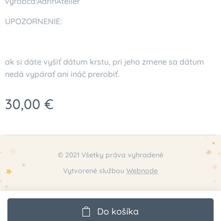
vyrobca:AdrinAtelier
UPOZORNENIE:
ak si dáte vyšiť dátum krstu, pri jeho zmene sa dátum
nedá vypárať ani ináč prerobiť.
30,00
€
© 2021 Všetky práva vyhradené
Vytvorené službou
Webnode
Do košíka