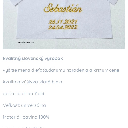
kvalitný slovenský výrobok
vyšitie mena dieťaťa,dátumu narodenia a krstu v cene
kvalitná výšivka-zlatá,biela
dodacia doba 7 dní
Veľkosť: univerzálna
Materiál: bavlna 100%