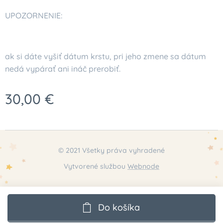
UPOZORNENIE:
ak si dáte vyšiť dátum krstu, pri jeho zmene sa dátum
nedá vypárať ani ináč prerobiť.
30,00
€
© 2021 Všetky práva vyhradené
Vytvorené službou
Webnode
Do košíka