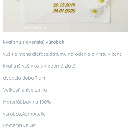
kvalitný slovenský výrobok
vyšitie mena dieťaťa,dátumu narodenia a krstu v cene
kvalitná výšivka-strieborná,zlatá
dodacia doba 7 dní
Veľkosť: univerzálna
Materiál: bavlna 100%
vyrobca:AdrinAtelier
UPOZORNENIE: