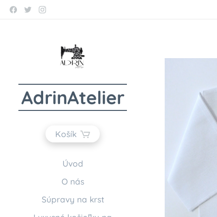
AdrinAtelier
Košík
Úvod
O nás
Súpravy na krst