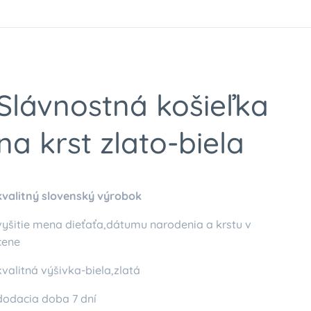
Slávnostná košieľka
na krst zlato-biela
kvalitný slovenský výrobok
vyšitie mena dieťaťa,dátumu narodenia a krstu v
cene
kvalitná výšivka-biela,zlatá
dodacia doba 7 dní