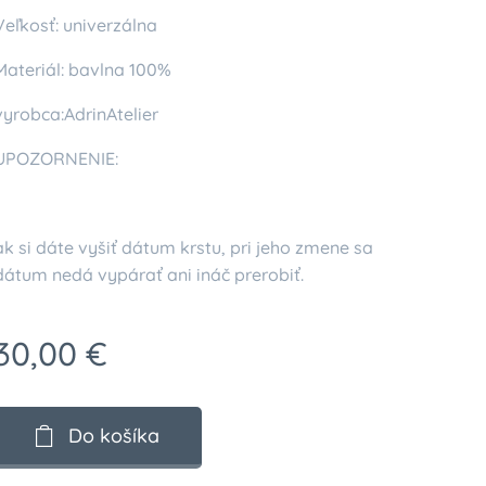
Veľkosť: univerzálna
Materiál: bavlna 100%
vyrobca:AdrinAtelier
UPOZORNENIE:
ak si dáte vyšiť dátum krstu, pri jeho zmene sa
dátum nedá vypárať ani ináč prerobiť.
30,00
€
Do košíka