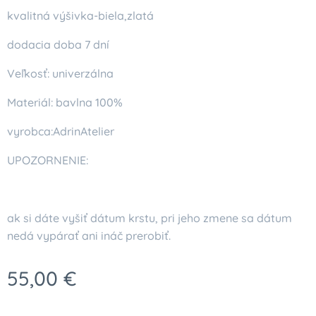
kvalitná výšivka-biela,zlatá
dodacia doba 7 dní
Veľkosť: univerzálna
Materiál: bavlna 100%
vyrobca:AdrinAtelier
UPOZORNENIE:
ak si dáte vyšiť dátum krstu, pri jeho zmene sa dátum
nedá vypárať ani ináč prerobiť.
55,00
€