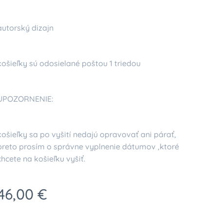
autorský dizajn
košieľky sú odosielané poštou 1 triedou
UPOZORNENIE:
košieľky sa po vyšití nedajú opravovať ani párať,
preto prosím o správne vyplnenie dátumov ,ktoré
chcete na košieľku vyšiť.
46,00
€