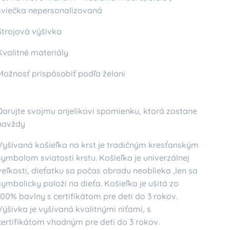
sviečka nepersonalizovaná
Strojová výšivka
Kvalitné materiály
Možnosť prispôsobiť podľa želani
Darujte svojmu anjelikovi spomienku, ktorá zostane
navždy
Vyšívaná košieľka na krst je tradičným kresťanským
symbolom sviatosti krstu. Košieľka je univerzálnej
veľkosti, dieťatku sa počas obradu neoblieka ,len sa
symbolicky položí na dieťa. Košieľka je ušitá zo
100% bavlny s certifikátom pre deti do 3 rokov.
Výšivka je vyšívaná kvalitnými niťami, s
certifikátom vhodným pre deti do 3 rokov.