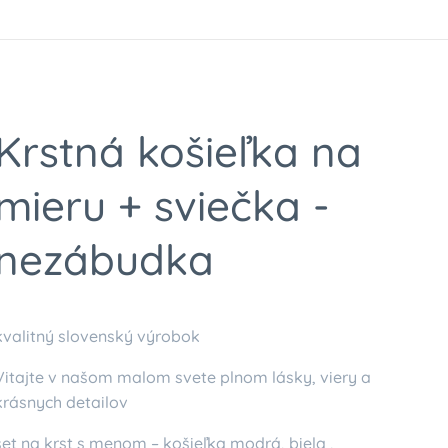
Krstná košieľka na
mieru + sviečka -
nezábudka
kvalitný slovenský výrobok
Vitajte v našom malom svete plnom lásky, viery a
krásnych detailov
set na krst s menom – košieľka modrá, biela ,