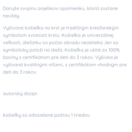
Darujte svojmu anjelikovi spomienku, ktorá zostane
navždy
Vyšívaná košieľka na krst je tradičným kresťanským
symbolom sviatosti krstu. Košieľka je univerzálnej
veľkosti, dieťatku sa počas obradu neoblieka ,len sa
symbolicky položí na dieťa. Košieľka je ušitá zo 100%
bavlny s certifikátom pre deti do 3 rokov. Výšivka je
vyšívaná kvalitnými niťami, s certifikátom vhodným pre
deti do 3 rokov.
autorský dizajn
košieľky sú odosielané poštou 1 triedou