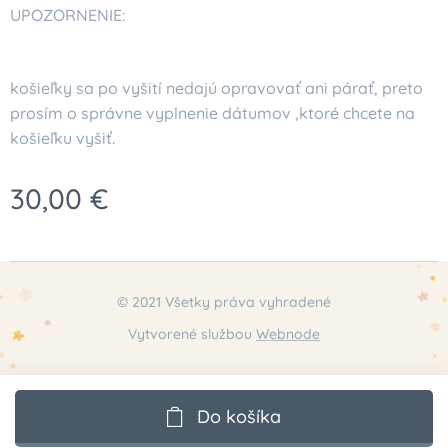
UPOZORNENIE:
košieľky sa po vyšití nedajú opravovať ani párať, preto
prosím o správne vyplnenie dátumov ,ktoré chcete na
košieľku vyšiť.
30,00
€
© 2021 Všetky práva vyhradené
Vytvorené službou
Webnode
Do košíka