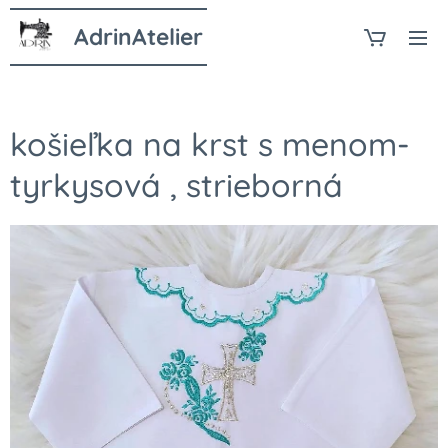
AdrinAtelier
košieľka na krst s menom-
tyrkysová , strieborná