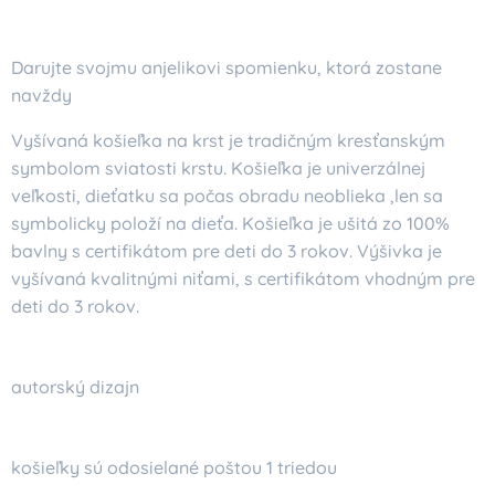
Darujte svojmu anjelikovi spomienku, ktorá zostane
navždy
Vyšívaná košieľka na krst je tradičným kresťanským
symbolom sviatosti krstu. Košieľka je univerzálnej
veľkosti, dieťatku sa počas obradu neoblieka ,len sa
symbolicky položí na dieťa. Košieľka je ušitá zo 100%
bavlny s certifikátom pre deti do 3 rokov. Výšivka je
vyšívaná kvalitnými niťami, s certifikátom vhodným pre
deti do 3 rokov.
autorský dizajn
košieľky sú odosielané poštou 1 triedou