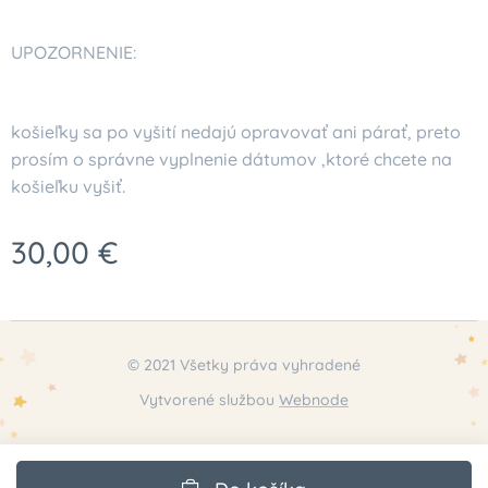
UPOZORNENIE:
košieľky sa po vyšití nedajú opravovať ani párať, preto
prosím o správne vyplnenie dátumov ,ktoré chcete na
košieľku vyšiť.
30,00
€
© 2021 Všetky práva vyhradené
Vytvorené službou
Webnode