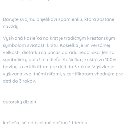
Darujte svojmu anjelikovi spomienku, ktorá zostane
navždy
Vyšívaná košieľka na krst je tradičným kresťanským
symbolom sviatosti krstu. Košieľka je univerzálnej
veľkosti, dieťatku sa počas obradu neoblieka ,len sa
symbolicky položí na dieťa. Košieľka je ušitá zo 100%
bavlny s certifikátom pre deti do 3 rokov. Výšivka je
vyšívaná kvalitnými niťami, s certifikátom vhodným pre
deti do 3 rokov.
autorský dizajn
košieľky sú odosielané poštou 1 triedou