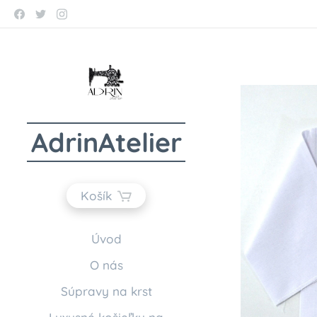
AdrinAtelier
Košík
Úvod
O nás
Súpravy na krst