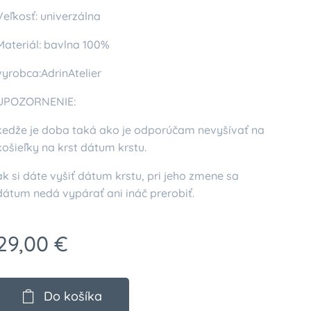
Veľkosť: univerzálna
Materiál: bavlna 100%
vyrobca:AdrinAtelier
UPOZORNENIE:
kedže je doba taká ako je odporúčam nevyšívať na
košieľky na krst dátum krstu.
ak si dáte vyšiť dátum krstu, pri jeho zmene sa
dátum nedá vypárať ani ináč prerobiť.
29,00
€
Do košíka