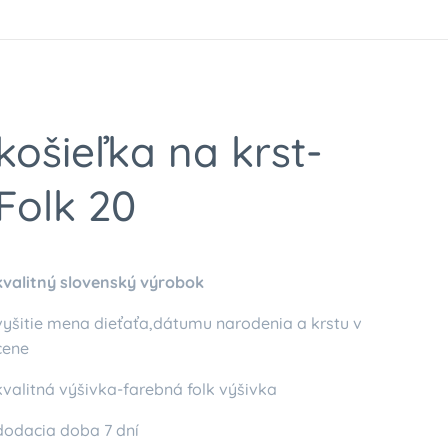
košieľka na krst-
Folk 20
kvalitný slovenský výrobok
vyšitie mena dieťaťa,dátumu narodenia a krstu v
cene
kvalitná výšivka-farebná folk výšivka
dodacia doba 7 dní