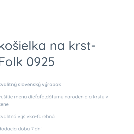
košielka na krst-
Folk 0925
kvalitný slovenský výrobok
vyšitie mena dieťaťa,dátumu narodenia a krstu v
cene
kvalitná výšivka-farebná
dodacia doba 7 dní