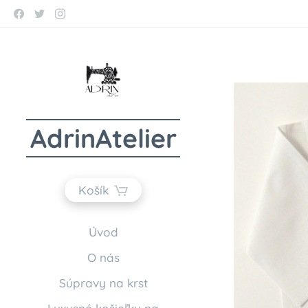
AdrinAtelier
Košík
Úvod
O nás
Súpravy na krst