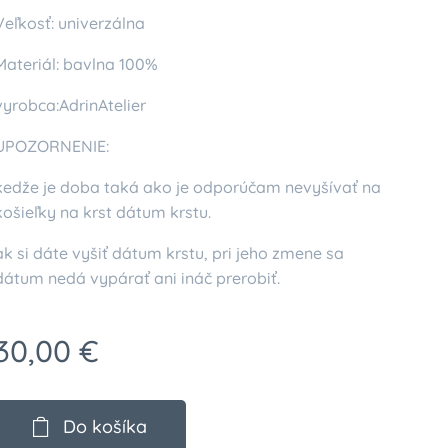
Veľkosť: univerzálna
Materiál: bavlna 100%
vyrobca:AdrinAtelier
UPOZORNENIE:
kedže je doba taká ako je odporúčam nevyšívať na
košieľky na krst dátum krstu.
ak si dáte vyšiť dátum krstu, pri jeho zmene sa
dátum nedá vypárať ani ináč prerobiť.
30,00
€
Do košíka