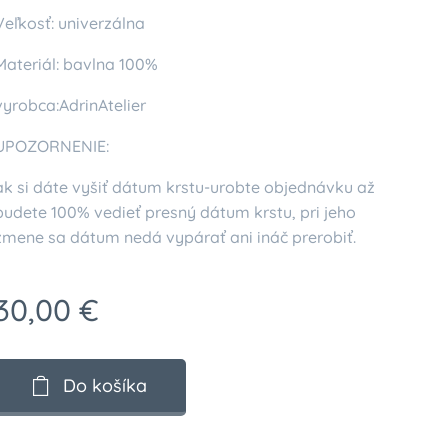
Veľkosť: univerzálna
Materiál: bavlna 100%
vyrobca:AdrinAtelier
UPOZORNENIE:
ak si dáte vyšiť dátum krstu-urobte objednávku až
budete 100% vedieť presný dátum krstu, pri jeho
zmene sa dátum nedá vypárať ani ináč prerobiť.
30,00
€
Do košíka