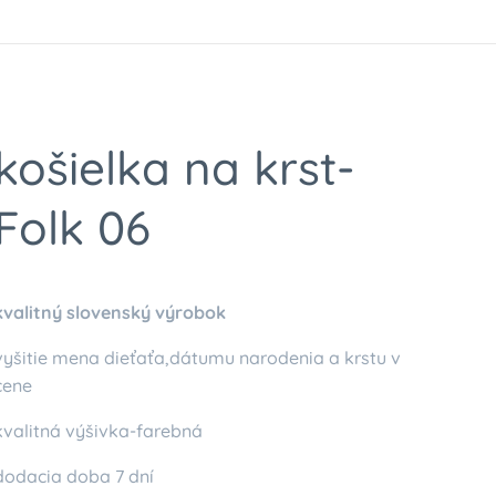
košielka na krst-
Folk 06
kvalitný slovenský výrobok
vyšitie mena dieťaťa,dátumu narodenia a krstu v
cene
kvalitná výšivka-farebná
dodacia doba 7 dní