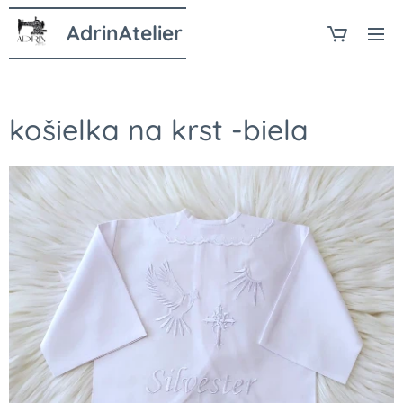
AdrinAtelier
košielka na krst -biela