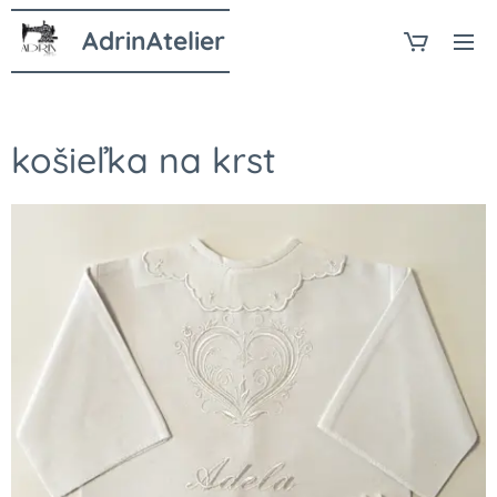
AdrinAtelier
košieľka na krst