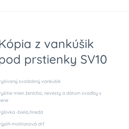
Kópia z vankúšik
pod prstienky SV10
vyšívaný svadobný vankúšik
vyšitie mien ženícha, nevesty a dátum svadby v
cene
výšivka -biela,hnedá
výplň-molitanová drť