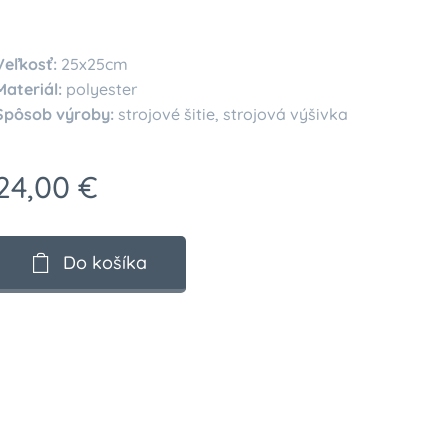
Veľkosť:
25x25cm
Materiál:
polyester
Spôsob výroby:
strojové šitie, strojová výšivka
24,00
€
Do košíka