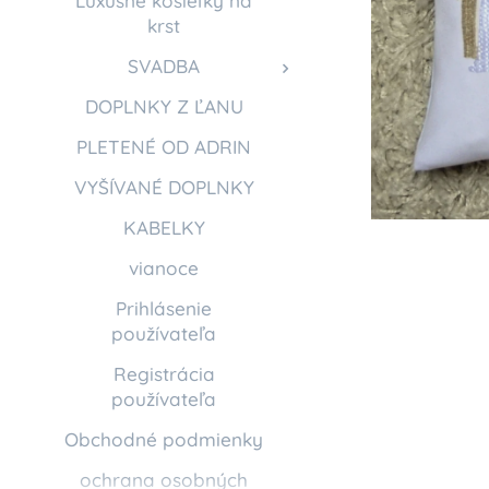
Luxusné košieľky na
krst
SVADBA
DOPLNKY Z ĽANU
PLETENÉ OD ADRIN
VYŠÍVANÉ DOPLNKY
KABELKY
vianoce
Prihlásenie
používateľa
Registrácia
používateľa
Obchodné podmienky
ochrana osobných