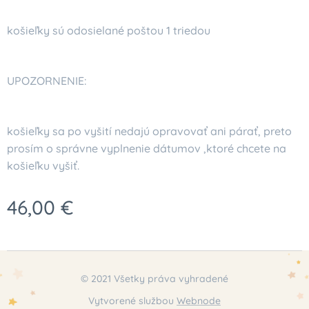
košieľky sú odosielané poštou 1 triedou
UPOZORNENIE:
košieľky sa po vyšití nedajú opravovať ani párať, preto
prosím o správne vyplnenie dátumov ,ktoré chcete na
košieľku vyšiť.
46,00
€
© 2021 Všetky práva vyhradené
Vytvorené službou
Webnode