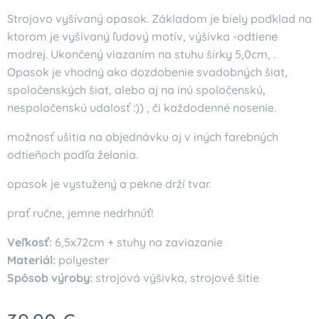
Strojovo vyšívaný opasok. Základom je biely podklad na
ktorom je vyšívaný ľudový motív, výšivka -odtiene
modrej. Ukončený viazaním na stuhu šírky 5,0cm, .
Opasok je vhodný ako dozdobenie svadobných šiat,
spoločenských šiat, alebo aj na inú spoločenskú,
nespoločenskú udalosť :)) , či každodenné nosenie.
možnosť ušitia na objednávku aj v iných farebných
odtieňoch podľa želania.
opasok je vystužený a pekne drží tvar.
prať ručne, jemne nedrhnúť!
Veľkosť:
6,5x72cm + stuhy na zaviazanie
Materiál:
polyester
Spôsob výroby:
strojová výšivka, strojové šitie