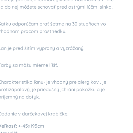
sa do nej môžete schovať pred ostrými lúčmi slnka.
Šatku odporúčam prať šetrne na 30 stupňoch vo
vhodnom pracom prostriedku.
Ľan je pred šitím vypraný a vyzrážaný.
Farby sa môžu mierne líšiť.
Charakteristika ľanu- je vhodný pre alergikov , je
protizápalový, je priedušný ,chráni pokožku a je
príjemný na dotyk.
Dodanie v darčekovej krabičke.
Veľkosť:
+-45x195cm