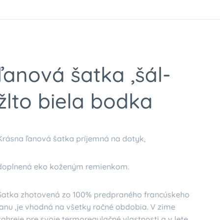
ľanová šatka ,šál-
žlto biela bodka
Krásna ľanová šatka príjemná na dotyk,
doplnená eko koženým remienkom.
Šatka zhotovená zo 100% predpraného francúskeho
ľanu ,je vhodná na všetky ročné obdobia. V zime
zahreje pre svoje termoregulačné vlastnosti a v lete