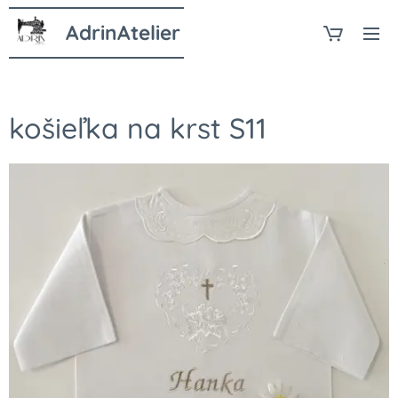
AdrinAtelier
košieľka na krst S11