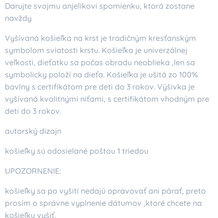
Darujte svojmu anjelikovi spomienku, ktorá zostane
navždy
Vyšívaná košieľka na krst je tradičným kresťanským
symbolom sviatosti krstu. Košieľka je univerzálnej
veľkosti, dieťatku sa počas obradu neoblieka ,len sa
symbolicky položí na dieťa. Košieľka je ušitá zo 100%
bavlny s certifikátom pre deti do 3 rokov. Výšivka je
vyšívaná kvalitnými niťami, s certifikátom vhodným pre
deti do 3 rokov.
autorský dizajn
košieľky sú odosielané poštou 1 triedou
UPOZORNENIE:
košieľky sa po vyšití nedajú opravovať ani párať, preto
prosím o správne vyplnenie dátumov ,ktoré chcete na
košieľku vyšiť.