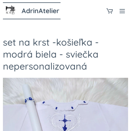
AdrinAtelier
set na krst -košieľka -
modrá biela - sviečka
nepersonalizovaná