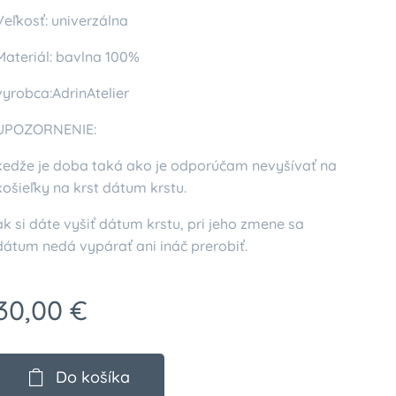
Veľkosť: univerzálna
Materiál: bavlna 100%
vyrobca:AdrinAtelier
UPOZORNENIE:
kedže je doba taká ako je odporúčam nevyšívať na
košieľky na krst dátum krstu.
ak si dáte vyšiť dátum krstu, pri jeho zmene sa
dátum nedá vypárať ani ináč prerobiť.
30,00
€
Do košíka