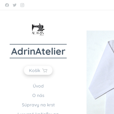
AdrinAtelier
Košík
Úvod
O nás
Súpravy na krst