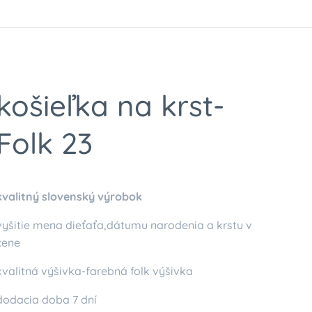
košieľka na krst-
Folk 23
kvalitný slovenský výrobok
vyšitie mena dieťaťa,dátumu narodenia a krstu v
cene
kvalitná výšivka-farebná folk výšivka
dodacia doba 7 dní