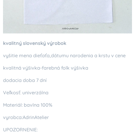
kvalitný slovenský výrobok
vyšitie mena dieťaťa,dátumu narodenia a krstu v cene
kvalitná výšivka-farebná folk výšivka
dodacia doba 7 dní
Veľkosť: univerzálna
Materiál: bavlna 100%
vyrobca:AdrinAtelier
UPOZORNENIE: