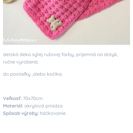
detská deka sýtej ružovej farby, príjemná na dotyk,
ručne vyrobená.
do postieľky ,alebo kočíka.
Veľkosť:
70x70cm
Materiál:
akrylová priadza
Spôsob výroby:
háčkovanie