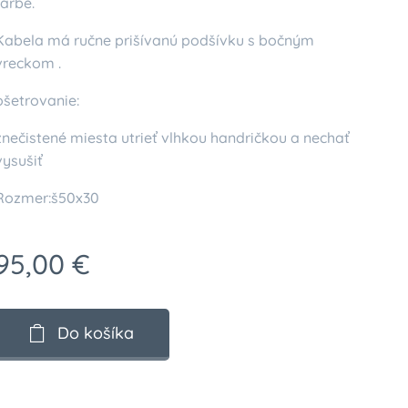
farbe.
Kabela má ručne prišívanú podšívku s bočným
vreckom .
ošetrovanie:
znečistené miesta utrieť vlhkou handričkou a nechať
vysušiť
Rozmer:š50x30
95,00
€
Do košíka