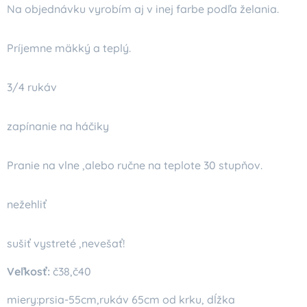
Na objednávku vyrobím aj v inej farbe podľa želania.
Príjemne mäkký a teplý.
3/4 rukáv
zapínanie na háčiky
Pranie na vlne ,alebo ručne na teplote 30 stupňov.
nežehliť
sušiť vystreté ,nevešať!
Veľkosť:
č38,č40
miery:prsia-55cm,rukáv 65cm od krku, dĺžka