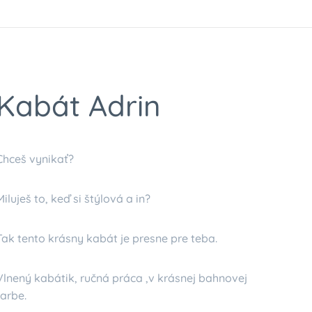
Kabát Adrin
Chceš vynikať?
Miluješ to, keď si štýlová a in?
Tak tento krásny kabát je presne pre teba.
Vlnený kabátik, ručná práca ,v krásnej bahnovej
farbe.