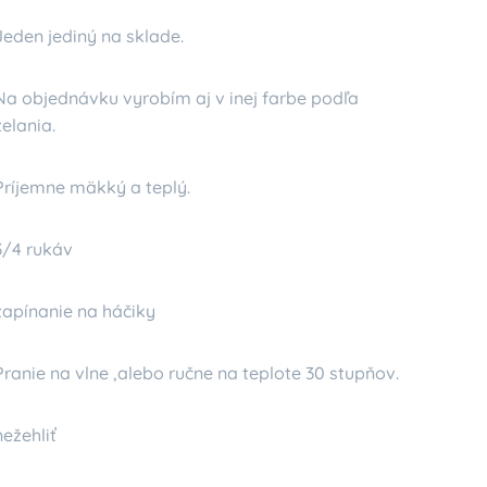
Jeden jediný na sklade.
Na objednávku vyrobím aj v inej farbe podľa
želania.
Príjemne mäkký a teplý.
3/4 rukáv
zapínanie na háčiky
Pranie na vlne ,alebo ručne na teplote 30 stupňov.
nežehliť